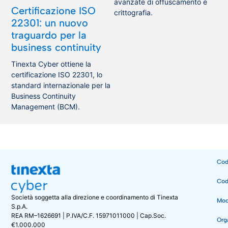
avanzate di offuscamento e
Certificazione ISO
crittografia.
22301: un nuovo
traguardo per la
business continuity
Tinexta Cyber ottiene la
certificazione ISO 22301, lo
standard internazionale per la
Business Continuity
Management (BCM).
Cod
Cod
Società soggetta alla direzione e coordinamento di Tinexta
Mode
S.p.A.
REA RM–1626691 | P.IVA/C.F. 15971011000 | Cap.Soc.
Org
€1.000.000