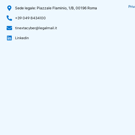
Priv
Sede legale: Piazzale Flaminio, 1/B, 00196 Roma
+39 049 8434100
tinextacyber@legalmail.it
Linkedin