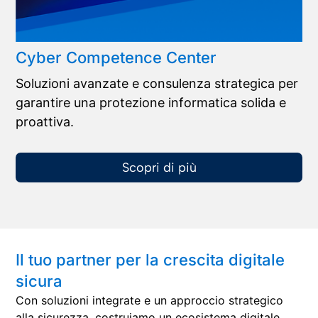
Cyber Competence Center
In
Soluzioni avanzate e consulenza strategica per
Im
garantire una protezione informatica solida e
su
proattiva.
mi
Scopri di più
Il tuo partner per la crescita digitale
sicura
Con soluzioni integrate e un approccio strategico
alla sicurezza, costruiamo un ecosistema digitale