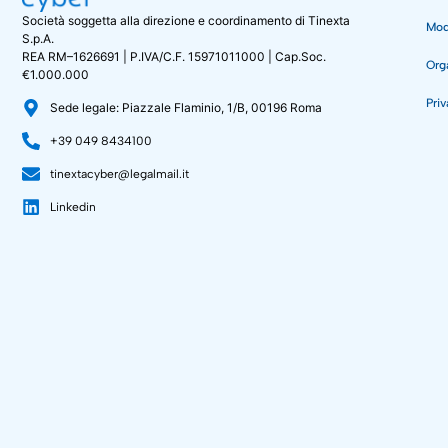
Società soggetta alla direzione e coordinamento di Tinexta
Mode
S.p.A.
REA RM–1626691 | P.IVA/C.F. 15971011000 | Cap.Soc.
Org
€1.000.000
Priv
Sede legale: Piazzale Flaminio, 1/B, 00196 Roma
+39 049 8434100
tinextacyber@legalmail.it
Linkedin