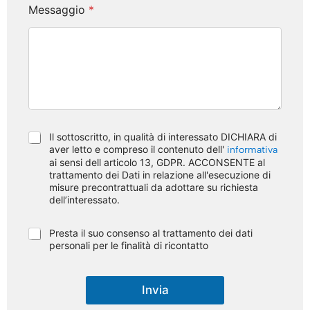
Messaggio
*
A
Il sottoscritto, in qualità di interessato DICHIARA di
c
aver letto e compreso il contenuto dell'
informativa
c
ai sensi dell articolo 13, GDPR. ACCONSENTE al
e
trattamento dei Dati in relazione all'esecuzione di
misure precontrattuali da adottare su richiesta
t
dell’interessato.
t
a
z
F
Presta il suo consenso al trattamento dei dati
i
i
personali per le finalità di ricontatto
o
n
n
a
e
l
Invia
G
i
D