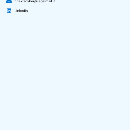
tinextacyber@legalmail.it
Linkedin