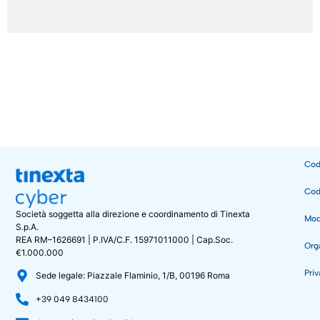
t
P
à
R
d
*
i
r
i
c
o
n
t
a
t
t
Cod
o
*
Cod
Società soggetta alla direzione e coordinamento di Tinexta
Mode
S.p.A.
REA RM–1626691 | P.IVA/C.F. 15971011000 | Cap.Soc.
Org
€1.000.000
Priv
Sede legale: Piazzale Flaminio, 1/B, 00196 Roma
+39 049 8434100