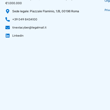
Org
€1.000.000
Priv
Sede legale: Piazzale Flaminio, 1/B, 00196 Roma
+39 049 8434100
tinextacyber@legalmail.it
Linkedin