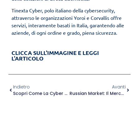
Tinexta Cyber, polo italiano della cybersecurity,
attraverso le organizzazioni Yoroi e Corvallis offre
servizi, interamente basati in Italia, garantendo alle
aziende, di ogni ordine e grado, piena sicurezza.
CLICCA SULL'IMMAGINE E LEGGI
L'ARTICOLO
Indietro
Avanti
Scopri Come La Cyber Sicurezza Si Evolve Con Tinexta Cyber E Google Cloud
Russian Market: Il Mercato Nero Dei Criminal Hacker Che Guarda All’Italia