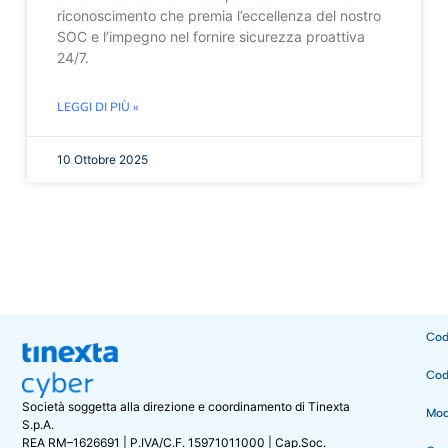
riconoscimento che premia l’eccellenza del nostro
SOC e l’impegno nel fornire sicurezza proattiva
24/7.
LEGGI DI PIÙ »
10 Ottobre 2025
Cod
Cod
Società soggetta alla direzione e coordinamento di Tinexta
Mode
S.p.A.
REA RM–1626691 | P.IVA/C.F. 15971011000 | Cap.Soc.