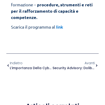
procedure, strumenti e reti
formazione –
per il rafforzamento di capacità e
competenze.
Scarica il programma al
link
Indietro
Avanti
L’importanza Della Cybersecurity Per Ottimizzare Il Risk Management
Security Advisory: Dolibarr 17.0.0 PHP Code Injection (CVE-2023-30253)