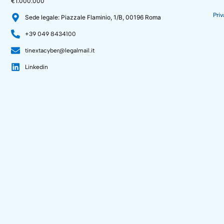
€1.000.000
Priv
Sede legale: Piazzale Flaminio, 1/B, 00196 Roma
+39 049 8434100
tinextacyber@legalmail.it
Linkedin