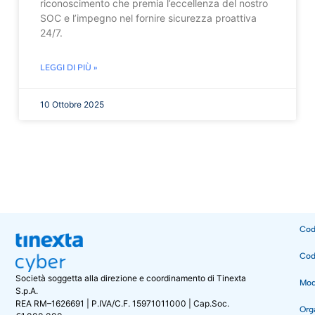
riconoscimento che premia l’eccellenza del nostro
SOC e l’impegno nel fornire sicurezza proattiva
24/7.
LEGGI DI PIÙ »
10 Ottobre 2025
Cod
Cod
Società soggetta alla direzione e coordinamento di Tinexta
Mode
S.p.A.
REA RM–1626691 | P.IVA/C.F. 15971011000 | Cap.Soc.
Org