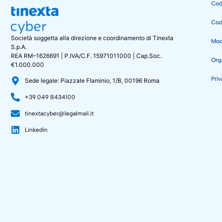
Cod
Cod
Società soggetta alla direzione e coordinamento di Tinexta
Mode
S.p.A.
REA RM–1626691 | P.IVA/C.F. 15971011000 | Cap.Soc.
Org
€1.000.000
Priv
Sede legale: Piazzale Flaminio, 1/B, 00196 Roma
+39 049 8434100
tinextacyber@legalmail.it
Linkedin