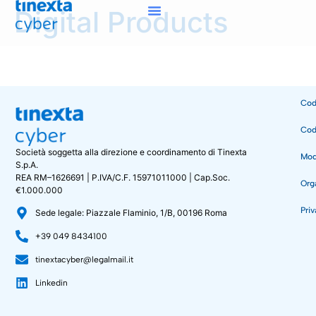
Digital Products
Cod
Cod
Società soggetta alla direzione e coordinamento di Tinexta
Mode
S.p.A.
REA RM–1626691 | P.IVA/C.F. 15971011000 | Cap.Soc.
Org
€1.000.000
Priv
Sede legale: Piazzale Flaminio, 1/B, 00196 Roma
+39 049 8434100
tinextacyber@legalmail.it
Linkedin