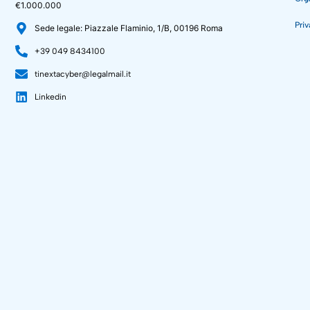
€1.000.000
Priv
Sede legale: Piazzale Flaminio, 1/B, 00196 Roma
+39 049 8434100
tinextacyber@legalmail.it
Linkedin