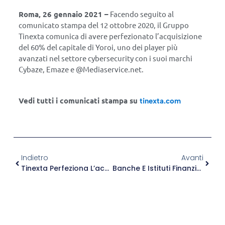
Roma, 26 gennaio 2021 –
Facendo seguito al
comunicato stampa del 12 ottobre 2020, il Gruppo
Tinexta comunica di avere perfezionato l’acquisizione
del 60% del capitale di Yoroi, uno dei player più
avanzati nel settore cybersecurity con i suoi marchi
Cybaze, Emaze e @Mediaservice.net.
Vedi tutti i comunicati stampa su
tinexta.com
Indietro
Avanti
Tinexta Perfeziona L’acquisizione Della Divisione Progetti E Soluzioni Di Corvallis
Banche E Istituti Finanziari, Inderogabile Una Strategia Evoluta Di Cybersecurity