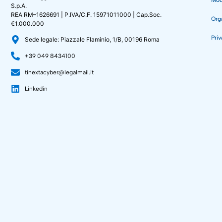
S.p.A.
REA RM–1626691 | P.IVA/C.F. 15971011000 | Cap.Soc.
Org
€1.000.000
Priv
Sede legale: Piazzale Flaminio, 1/B, 00196 Roma
+39 049 8434100
tinextacyber@legalmail.it
Linkedin