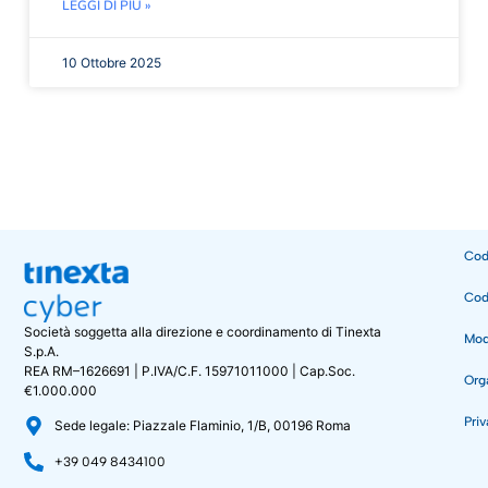
LEGGI DI PIÙ »
10 Ottobre 2025
Cod
Cod
Società soggetta alla direzione e coordinamento di Tinexta
Mode
S.p.A.
REA RM–1626691 | P.IVA/C.F. 15971011000 | Cap.Soc.
Org
€1.000.000
Priv
Sede legale: Piazzale Flaminio, 1/B, 00196 Roma
+39 049 8434100