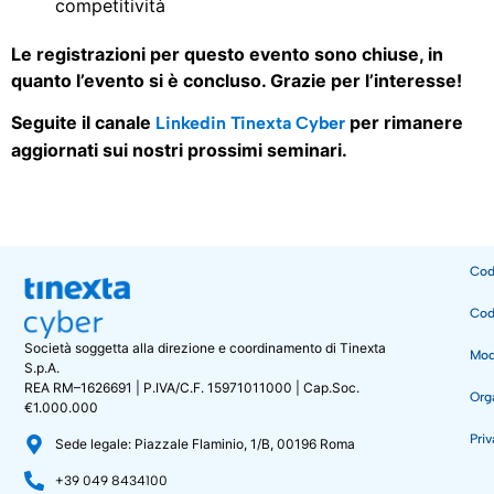
competitività
Le registrazioni per questo evento sono chiuse, in
quanto l’evento si è concluso. Grazie per l’interesse!
Seguite il canale
per rimanere
Linkedin Tinexta Cyber
aggiornati sui nostri prossimi seminari.
Cod
Cod
Società soggetta alla direzione e coordinamento di Tinexta
Mode
S.p.A.
REA RM–1626691 | P.IVA/C.F. 15971011000 | Cap.Soc.
Org
€1.000.000
Priv
Sede legale: Piazzale Flaminio, 1/B, 00196 Roma
+39 049 8434100