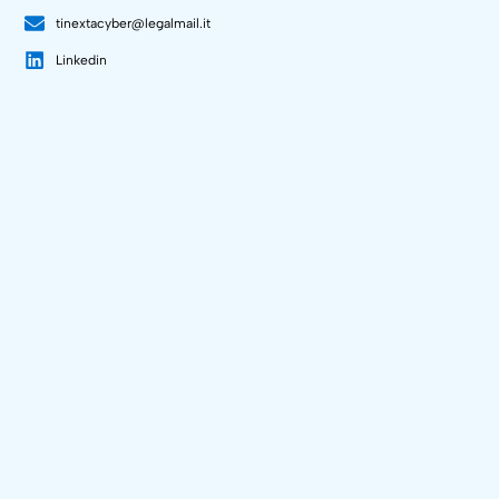
tinextacyber@legalmail.it
Linkedin