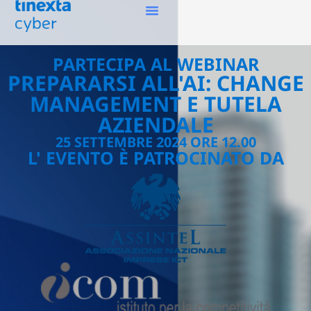
PARTECIPA AL WEBINAR
PREPARARSI ALL'AI: CHANGE
MANAGEMENT E TUTELA
AZIENDALE
25 SETTEMBRE 2024 ORE 12.00
L' EVENTO È PATROCINATO DA