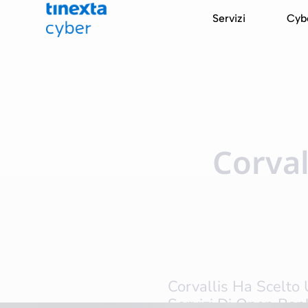
Servizi
Cyb
Corval
Corvallis Ha Scelto 
Servizi Di Open Bank