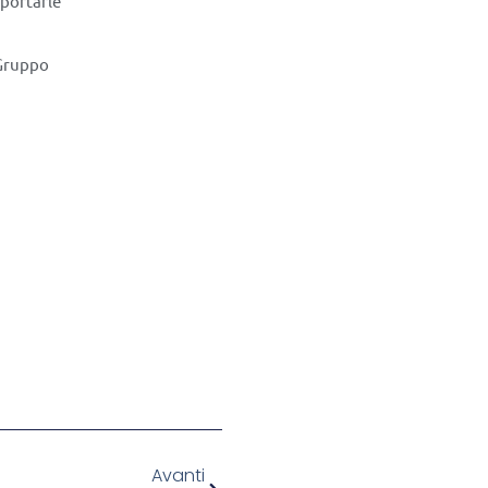
portarle
 Gruppo
Avanti