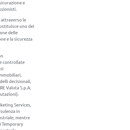
sicurazione e
ssionisti.
 attraverso le
ostituisce uno dei
ione delle
ne e la sicurezza
on
e controllate
si
immobiliari,
elli decisionali,
 RE Valuta S.p.A.
lutazioni).
keting Services,
nsulenza in
striale, mentre
di Temporary