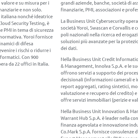
 valore e su misura per i
grandi aziende, banche, società di as
nanziarie e non solo.
finanziarie, PMI, associazioni e profe
italiana nonché ideatrice
La Business Unit Cybersecurity opera
Cloud Security Testing, è
società Yoroi, Swascan e Corvallis e c
le PMI in tema di sicurezza
poli nazionali nella ricerca ed erogaz
normativa. Yoroi fornisce
soluzioni più avanzate per la protezio
inamici di difesa
dei dati.
venire i rischi o ridurre i
nformatici. Con 900
Nella Business Unit Credit Informati
a da 22 uffici in Italia.
& Management, Innolva S.p.A. e le su
offrono servizi a supporto dei proces
decisionali (informazioni camerali e 
report aggregati, rating sintetici, mod
valutazione e recupero del credito) e
offre servizi immobiliari (perizie e va
Nella Business Unit Innovation & Mar
Warrant Hub S.p.A. è leader nella co
finanza agevolata e innovazione indu
Co.Mark S.p.A. fornisce consulenze 