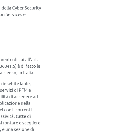
o della Cyber Security
on Services e
ento di cui all’art.
36841.5) è di fatto la
 senso, in Italia.
 in white lable,
 servizi di PFM e
ilità di accedere ad
blicazione nella
i conti correnti
ssività, tutte di
frontare e scegliere
), e una sezione di