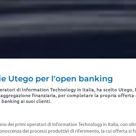
lie Utego per l'open banking
peratori di Information Technology in Italia, ha scelto Utego,
di aggregazione finanziaria, per completare la propria offerta
n banking ai suoi clienti.
no dei primi operatori di Information Technology in Italia, con oltr
oscenza dei processi produttivi di riferimento, la cui offerta si fo