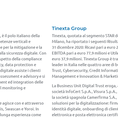
Tinexta Group
è il polo italiano della
Tinexta, quotata al segmento STAR de
etenze verticali e
Milano, ha riportato i seguenti Risult
e per la mitigazione e la
31 dicembre 2020: Ricavi pari a euro 2
alla sicurezza digitale. Con
EBITDA pari a euro 77,9 milioni e Util
 rispetto della compliance
euro 37,9 milioni. Tinexta Group è tra
cy, data protection e
leader in Italia nelle quattro aree di 
igitale assiste i clienti
Trust, Cybersecurity, Credit Informat
 assessment e advisory e si
Management e Innovation & Marketin
ent ed integration delle
La Business Unit Digital Trust eroga, 
il monitoring e
società InfoCert S.p.A., Visura S.p.A.,
la società spagnola Camerfirma S.A.,
le agisce con e attraverso
soluzioni per la digitalizzazione: firm
lis, Swascan e Yoroi. In
identità digitale, onboarding di clien
a lunga esperienza come
elettronica e posta elettronica certif