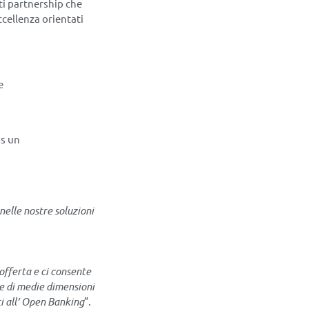
ti partnership che
cellenza orientati
e
is un
nelle nostre soluzioni
 offerta e ci consente
e di medie dimensioni
ti all’ Open Banking
”.