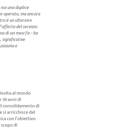
r noi una duplice
ale operato, ma ancora
tro è un ulteriore
offerta del servizio
no di sei mesi fa – ha
, significative
tusiasmo e
 rivolta al mondo
e 30 anni di
il consolidamento di
 si arricchisce del
ca con l’obiettivo
 scopo di