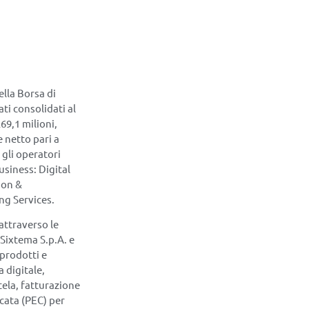
lla Borsa di
ati consolidati al
69,1 milioni,
e netto pari a
 gli operatori
business: Digital
ion &
g Services.
attraverso le
 Sixtema S.p.A. e
 prodotti e
a digitale,
tela, fatturazione
icata (PEC) per