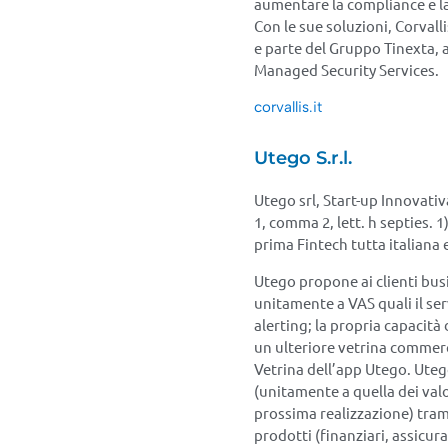
aumentare la compliance e la 
Con le sue soluzioni, Corvall
e parte del Gruppo Tinexta, a
Managed Security Services.
corvallis.it
Utego S.r.l.
Utego srl, Start-up Innovativ
1, comma 2, lett. h septies. 1)
prima Fintech tutta italiana 
Utego propone ai clienti busi
unitamente a VAS quali il serv
alerting; la propria capacità
un ulteriore vetrina commerci
Vetrina dell’app Utego. Uteg
(unitamente a quella dei valor
prossima realizzazione) tram
prodotti (finanziari, assicura