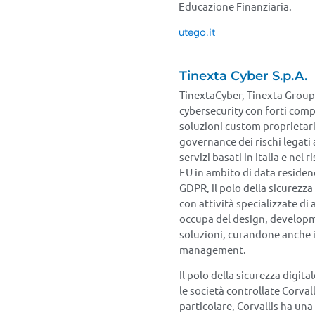
Educazione Finanziaria.
utego.it
Tinexta Cyber S.p.A.
TinextaCyber, Tinexta Group, 
cybersecurity con forti comp
soluzioni custom proprietari
governance dei rischi legati 
servizi basati in Italia e nel
EU in ambito di data residen
GDPR, il polo della sicurezza d
con attività specializzate di
occupa del design, developm
soluzioni, curandone anche 
management.
Il polo della sicurezza digita
le società controllate Corval
particolare, Corvallis ha un