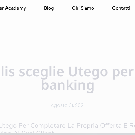
er Academy
Blog
Chi Siamo
Contatti
lis sceglie Utego per
banking
Agosto 31, 2021
Utego Per Completare La Propria Offerta E Re
ing Ai Suoi Clienti.