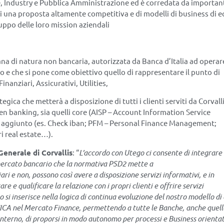
, Industry e Pubblica Amministrazione ed è corredata da importan
 una proposta altamente competitiva e di modelli di business di ec
luppo delle loro mission aziendali
liana di natura non bancaria, autorizzata da Banca d’Italia ad operar
 e che si pone come obiettivo quello di rappresentare il punto di
Finanziari, Assicurativi, Utilities,
gica che metterà a disposizione di tutti i clienti serviti da Corvall
open banking, sia quelli core (AISP – Account Information Service
re aggiunto (es. Check iban; PFM – Personal Finance Management;
i real estate…).
Generale di Corvallis
: “
L’accordo con Utego ci consente di integrare 
l mercato bancario che la normativa PSD2 mette a
ari e non, possono così avere a disposizione servizi informativi, e in
are e qualificare la relazione con i propri clienti e offrire servizi
 si inserisce nella logica di continua evoluzione del nostro modello di
ICA nel Mercato Finance, permettendo a tutte le Banche, anche quell
 interno, di proporsi in modo autonomo per processi e Business orienta