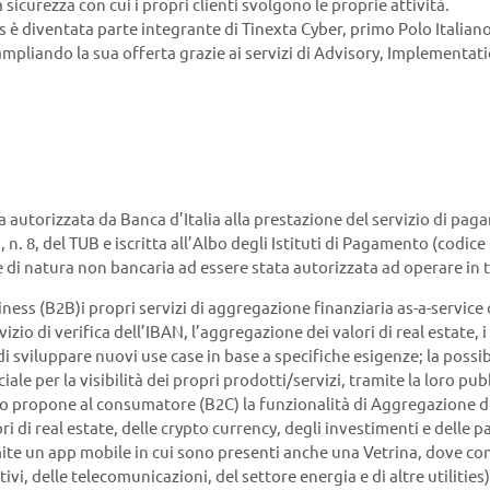
sicurezza con cui i propri clienti svolgono le proprie attività.
is è diventata parte integrante di Tinexta Cyber, primo Polo Italian
mpliando la sua offerta grazie ai servizi di Advisory, Implementati
a autorizzata da Banca d’Italia alla prestazione del servizio di pagam
, n. 8, del TUB e iscritta all’Albo degli Istituti di Pagamento (codice 
e di natura non bancaria ad essere stata autorizzata ad operare in tal
ness (B2B)i propri servizi di aggregazione finanziaria as-a-service o
izio di verifica dell’IBAN, l’aggregazione dei valori di real estate, i
 di sviluppare nuovi use case in base a specifiche esigenze; la possib
ale per la visibilità dei propri prodotti/servizi, tramite la loro pub
o propone al consumatore (B2C) la funzionalità di Aggregazione de
i di real estate, delle crypto currency, degli investimenti e delle pa
ite un app mobile in cui sono presenti anche una Vetrina, dove con
tivi, delle telecomunicazioni, del settore energia e di altre utilities