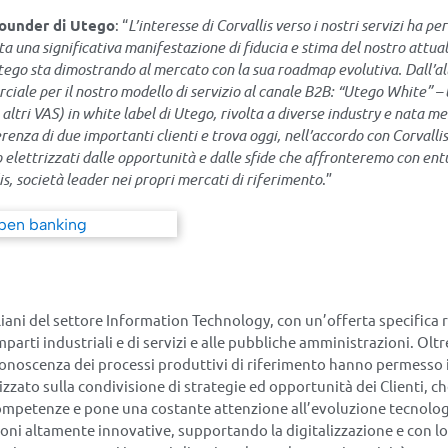
ounder di Utego
: “
L’interesse di Corvallis verso i nostri servizi ha pe
a una significativa manifestazione di fiducia e stima del nostro attu
Utego sta dimostrando al mercato con la sua roadmap evolutiva. Dall’al
le per il nostro modello di servizio al canale B2B: “Utego White” – l’
altri VAS) in white label di Utego, rivolta a diverse industry e nata me
erenza di due importanti clienti e trova oggi, nell’accordo con Corvallis
 elettrizzati dalle opportunità e dalle sfide che affronteremo con en
, società leader nei propri mercati di riferimento
.”
aliani del settore Information Technology, con un’offerta specifica
parti industriali e di servizi e alle pubbliche amministrazioni. Oltr
onoscenza dei processi produttivi di riferimento hanno permesso 
zzato sulla condivisione di strategie ed opportunità dei Clienti, che
ompetenze e pone una costante attenzione all’evoluzione tecnologi
ioni altamente innovative, supportando la digitalizzazione e con lo